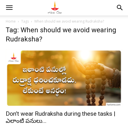
Home
Tags
When should we avoid wearing Rudraksha?
Tag: When should we avoid wearing
Rudraksha?
Don’t wear Rudraksha during these tasks |
ఎలాంటి పనులు...