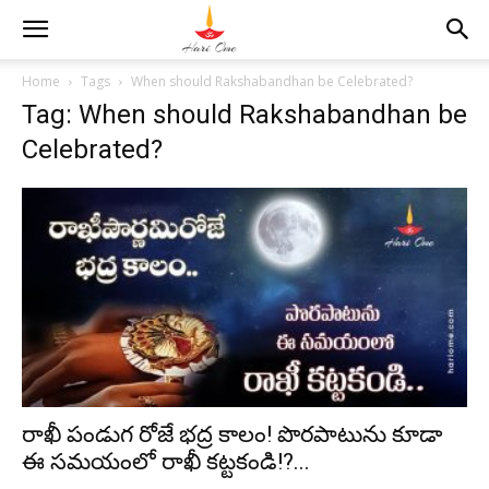
Home
Tags
When should Rakshabandhan be Celebrated?
Tag: When should Rakshabandhan be
Celebrated?
రాఖీ పండుగ రోజే భద్ర కాలం! పొరపాటును కూడా
ఈ సమయంలో రాఖీ కట్టకండి!?...