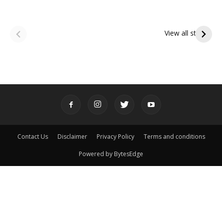
ఆషాఢ అమావాస్య:
ఆషాఢ పౌర్ణమి 2026:
పితృదేవతల ఆశీర్వాదం
ఇంద్రకీలాద్రి గిరి ప్రదక్షిణ
View all stories
పొందే పవిత్ర రోజు
Contact Us
Disclaimer
Privacy Policy
Terms and conditions
Powered by BytesEdge