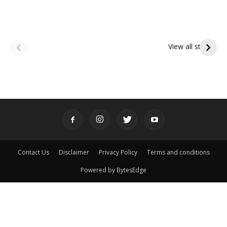
ఆషాఢ అమావాస్య:
ఆషాఢ పౌర్ణమి 2026:
పితృదేవతల ఆశీర్వాదం
ఇంద్రకీలాద్రి గిరి ప్రదక్షిణ
View all stories
పొందే పవిత్ర రోజు
Contact Us
Disclaimer
Privacy Policy
Terms and conditions
Powered by BytesEdge