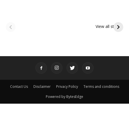
ఆషాఢ అమావాస్య:
ఆషాఢ పౌర్ణమి 2026:
పితృదేవతల ఆశీర్వాదం
ఇంద్రకీలాద్రి గిరి ప్రదక్షిణ
View all stories
పొందే పవిత్ర రోజు
Contact Us
Disclaimer
Privacy Policy
Terms and conditions
Powered by BytesEdge