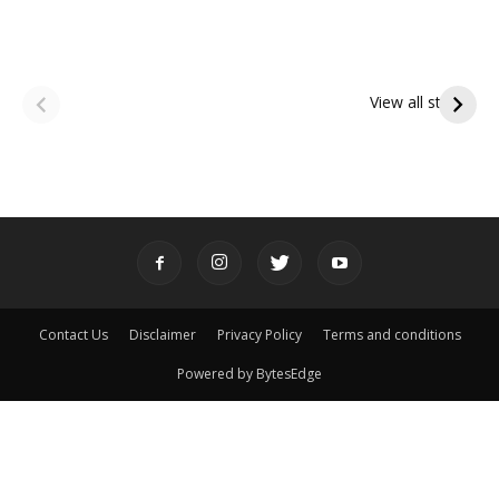
ఆషాఢ అమావాస్య:
ఆషాఢ పౌర్ణమి 2026:
పితృదేవతల ఆశీర్వాదం
ఇంద్రకీలాద్రి గిరి ప్రదక్షిణ
View all stories
పొందే పవిత్ర రోజు
Contact Us
Disclaimer
Privacy Policy
Terms and conditions
Powered by BytesEdge