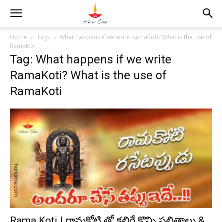
Home
Tags
What happens if we write RamaKoti? What is the use of
RamaKoti
Tag: What happens if we write
RamaKoti? What is the use of
RamaKoti
Rama Koti | రామకోటి తో కలిగే కొన్ని ఫలితాలు &