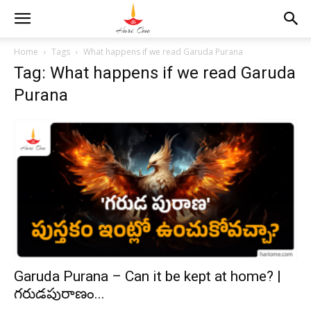
Home
Tags
What happens if we read Garuda Purana
Tag: What happens if we read Garuda
Purana
Garuda Purana – Can it be kept at home? |
గరుడపురాణం...