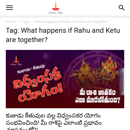
Home
Tags
What happens if Rahu and Ketu are together?
Tag: What happens if Rahu and Ketu
are together?
కుజుడు కేతువుల వల్ల విధ్వంసకర యోగం
సంభవించింది! మీ రాశిపై ఎలాంటి ప్రభావం