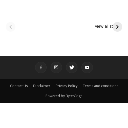
ఆషాఢ అమావాస్య:
ఆషాఢ పౌర్ణమి 2026:
పితృదేవతల ఆశీర్వాదం
ఇంద్రకీలాద్రి గిరి ప్రదక్షిణ
View all stories
పొందే పవిత్ర రోజు
Contact Us
Disclaimer
Privacy Policy
Terms and conditions
Powered by BytesEdge