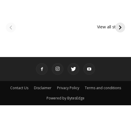
ఆషాఢ అమావాస్య:
ఆషాఢ పౌర్ణమి 2026:
పితృదేవతల ఆశీర్వాదం
ఇంద్రకీలాద్రి గిరి ప్రదక్షిణ
View all stories
పొందే పవిత్ర రోజు
Contact Us
Disclaimer
Privacy Policy
Terms and conditions
Powered by BytesEdge