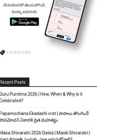
Recent Posts
Guru Purnima 2026 | How, When & Why is it
Celebrated?
Papamochana Ekadashi vrat | పాపాలు తొలగించే
పాపమోచని ఏకాదశి వ్రత మహత్యం
Masa Shivaratri 2026 Dates | Masik Shivaratri |
మాస శివరాత్రి ఎందుకు, ఎలా జరుపుకోవాలి?