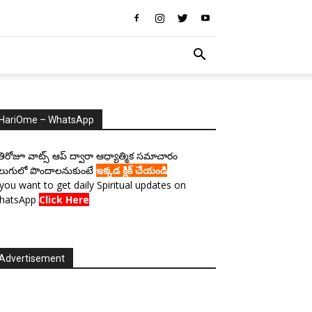
HariOme – WhatsApp
రతిరోజూ వాట్స్ ఆప్ ద్వారా ఆధ్యాత్మిక సమాచారం
లుగులో పొందాలనుకుంటే
ఇక్కడ క్లిక్ చేయండి
 you want to get daily Spiritual updates on
hatsApp
Click Here
Advertisement