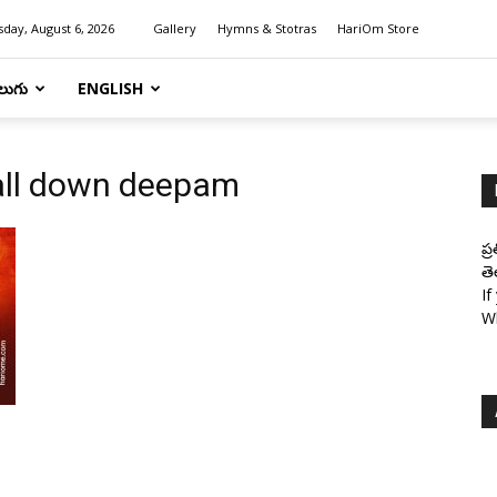
day, August 6, 2026
Gallery
Hymns & Stotras
HariOm Store
లుగు
ENGLISH
fall down deepam
ప్
తె
If
W