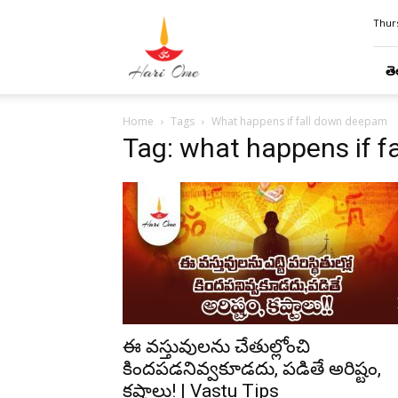
Hari
Thurs
Ome
తె
Home
Tags
What happens if fall down deepam
Tag: what happens if 
ఈ వస్తువులను చేతుల్లోంచి
కిందపడనివ్వకూడదు, పడితే అరిష్టం,
కష్టాలు! | Vastu Tips