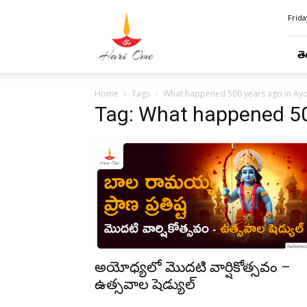
Hari
Frida
Ome
తె
Home
Tags
What happened 500 years ago in Ay
Tag: What happened 50
అయోధ్యలో మొదటి వార్షికోత్సవం –
ఉత్సవాల షెడ్యుల్