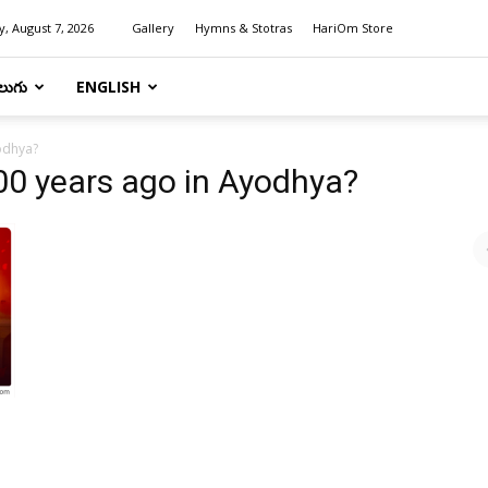
y, August 7, 2026
Gallery
Hymns & Stotras
HariOm Store
లుగు
ENGLISH
odhya?
0 years ago in Ayodhya?