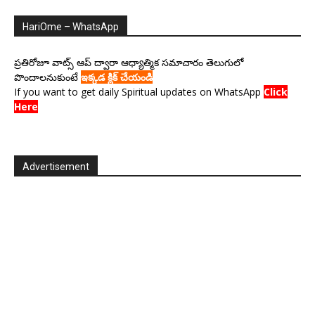
HariOme – WhatsApp
ప్రతిరోజూ వాట్స్ ఆప్ ద్వారా ఆధ్యాత్మిక సమాచారం తెలుగులో
పొందాలనుకుంటే
ఇక్కడ క్లిక్ చేయండి
If you want to get daily Spiritual updates on WhatsApp
Click
Here
Advertisement