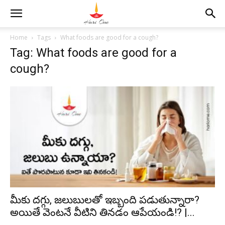
Home
Tags
What foods are good for a cough?
Tag: What foods are good for a
cough?
మీకు దగ్గు, జలుబులతో ఇబ్బంది పడుతున్నారా?
అయితే వెంటనే వీటిని తినడం ఆపేయండి!? |...