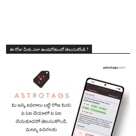
ఈ రోజు మీకు ఎలా ఉండబోతుందో తెలుసుకోండి ?