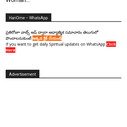
Woman...
HariOme – WhatsApp
ప్రతిరోజూ వాట్స్ ఆప్ ద్వారా ఆధ్యాత్మిక సమాచారం తెలుగులో
పొందాలనుకుంటే
ఇక్కడ క్లిక్ చేయండి
If you want to get daily Spiritual updates on WhatsApp
Click
Here
Advertisement