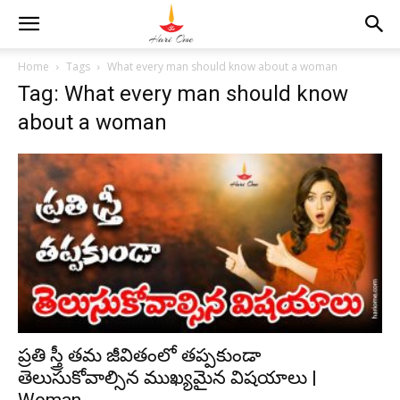
Home
Tags
What every man should know about a woman
Tag: What every man should know
about a woman
ప్రతి స్త్రీ తమ జీవితంలో తప్పకుండా
తెలుసుకోవాల్సిన ముఖ్యమైన విషయాలు |