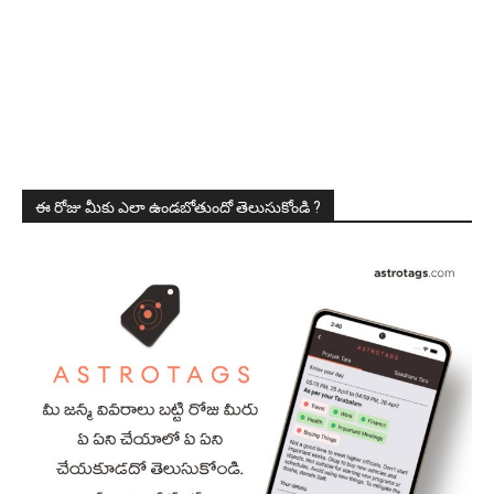
ఈ రోజు మీకు ఎలా ఉండబోతుందో తెలుసుకోండి ?