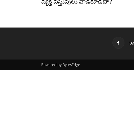
వ్యక్తి వస్తువులు వాడకూడదా?
FA
Powered by BytesEdge