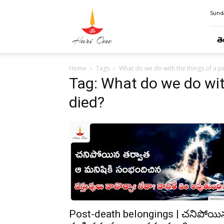
Hari
Sunda
Ome
తె
Home
Tags
What do we do with the things of a 
Tag: What do we do wit
died?
Post-death belongings | చనిపోయి