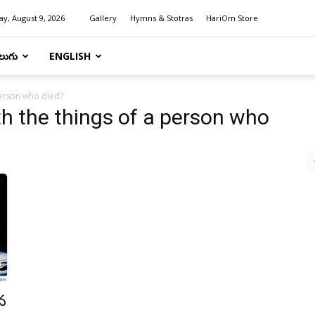
y, August 9, 2026
Gallery
Hymns & Stotras
HariOm Store
లుగు
ENGLISH
person who died?
h the things of a person who
న