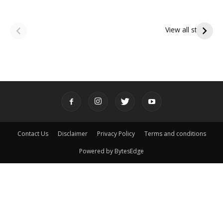
ఆషాఢ అమావాస్య:
ఆషాఢ పౌర్ణమి 2026:
పితృదేవతల ఆశీర్వాదం
ఇంద్రకీలాద్రి గిరి ప్రదక్షిణ
View all stories
పొందే పవిత్ర రోజు
Contact Us
Disclaimer
Privacy Policy
Terms and conditions
Powered by BytesEdge