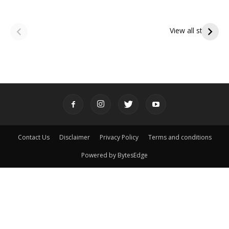
ఆషాఢ అమావాస్య:
ఆషాఢ పౌర్ణమి 2026:
పితృదేవతల ఆశీర్వాదం
ఇంద్రకీలాద్రి గిరి ప్రదక్షిణ
View all stories
పొందే పవిత్ర రోజు
Contact Us
Disclaimer
Privacy Policy
Terms and conditions
Powered by BytesEdge