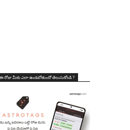
ఈ రోజు మీకు ఎలా ఉండబోతుందో తెలుసుకోండి ?