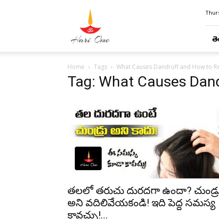
Hari
Thurs
Ome
తె
Home
Tags
What Causes Dandruff and How to R
Tag: What Causes Dand
తలలో తరుచు దురదగా ఉందా? చుండ్ర
అని వదిలివేయకండి! ఇది పెద్ద సమస్య
కావచ్చు!...