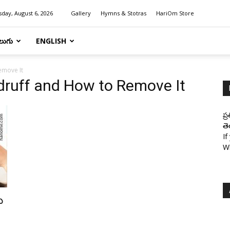
day, August 6, 2026
Gallery
Hymns & Stotras
HariOm Store
లుగు
ENGLISH
emove It
ruff and How to Remove It
ప్
తె
If
W
ు