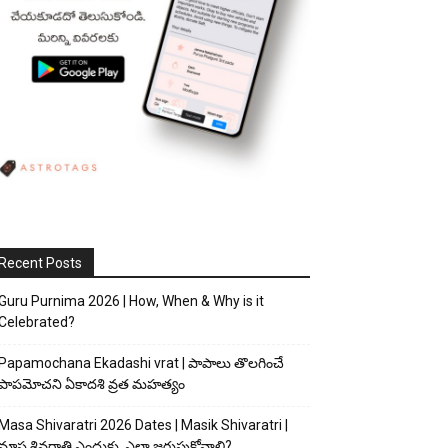
Recent Posts
Guru Purnima 2026 | How, When & Why is it
Celebrated?
Papamochana Ekadashi vrat | పాపాలు తొలగించే
పాపమోచని ఏకాదశి వ్రత మహత్యం
Masa Shivaratri 2026 Dates | Masik Shivaratri |
మాస శివరాత్రి ఎందుకు, ఎలా జరుపుకోవాలి?