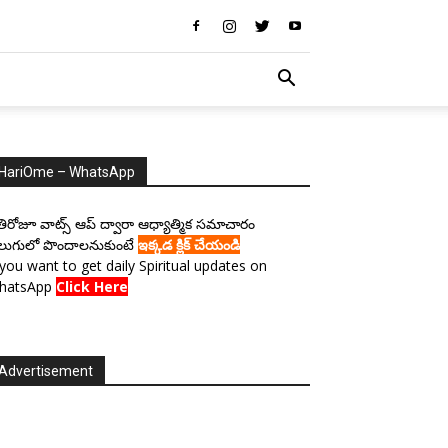
HariOme – WhatsApp
రతిరోజూ వాట్స్ ఆప్ ద్వారా ఆధ్యాత్మిక సమాచారం
లుగులో పొందాలనుకుంటే
ఇక్కడ క్లిక్ చేయండి
 you want to get daily Spiritual updates on
hatsApp
Click Here
Advertisement