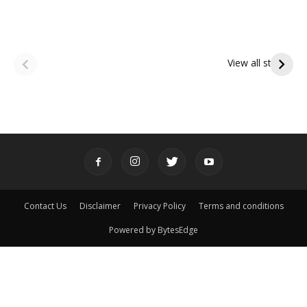
ఆషాఢ అమావాస్య:
ఆషాఢ పౌర్ణమి 2026:
పితృదేవతల ఆశీర్వాదం
ఇంద్రకీలాద్రి గిరి ప్రదక్షిణ
View all stories
పొందే పవిత్ర రోజు
Contact Us
Disclaimer
Privacy Policy
Terms and conditions
Powered by BytesEdge