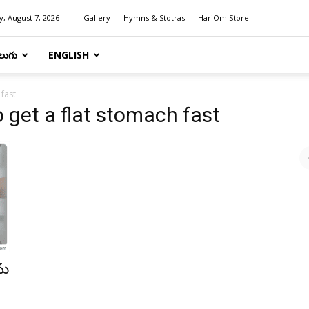
y, August 7, 2026
Gallery
Hymns & Stotras
HariOm Store
లుగు
ENGLISH
 fast
o get a flat stomach fast
ను