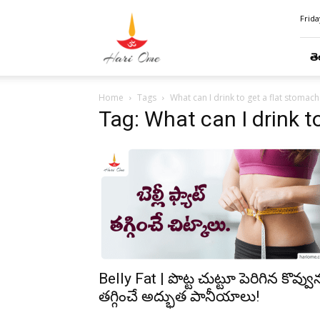
Hari
Frida
Ome
తె
Home
Tags
What can I drink to get a flat stomach
Tag: What can I drink t
Belly Fat | పొట్ట చుట్టూ పెరిగిన కొవ్వు
త‌గ్గించే అద్భుత పానీయాలు!