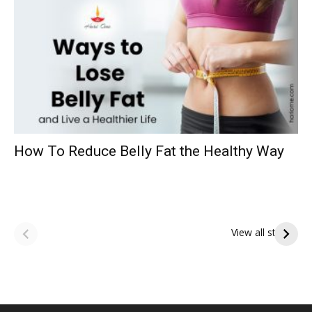
How To Reduce Belly Fat the Healthy Way
ఆషాఢ అమావాస్య:
ఆషాఢ పౌర్ణమి 2026:
పితృదేవతల ఆశీర్వాదం
ఇంద్రకీలాద్రి గిరి ప్రదక్షిణ
View all stories
పొందే పవిత్ర రోజు