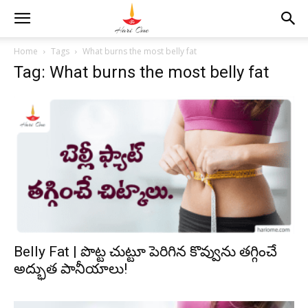
Home
Tags
What burns the most belly fat
Tag: What burns the most belly fat
Belly Fat | పొట్ట చుట్టూ పెరిగిన కొవ్వును త‌గ్గించే
అద్భుత పానీయాలు!