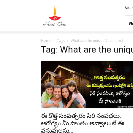
Hari
Satur
Ome
తె
Home
Tags
What are the unique Vastu tips?
Tag: What are the uniq
ఈ కొత్త సంవత్సరం సిరి సంపదలు,
ఆరోగ్యం మీ సొంతం అవ్వాలంటే ఈ
వస్తువులను...