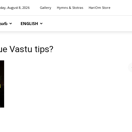
day, August 8, 2026
Gallery
Hymns & Stotras
HariOm Store
లుగు
ENGLISH
ue Vastu tips?