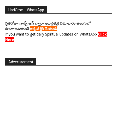
HariOme – WhatsApp
ప్రతిరోజూ వాట్స్ ఆప్ ద్వారా ఆధ్యాత్మిక సమాచారం తెలుగులో
పొందాలనుకుంటే
ఇక్కడ క్లిక్ చేయండి
If you want to get daily Spiritual updates on WhatsApp
Click
Here
Advertisement