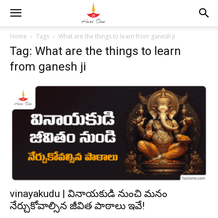
Home
Tags
What are the things to learn from ganesh ji
Tag: What are the things to learn
from ganesh ji
vinayakudu | వినాయకుడి నుంచి మనం
నేర్చుకోవాల్సిన జీవిత పాఠాలు ఇవే!