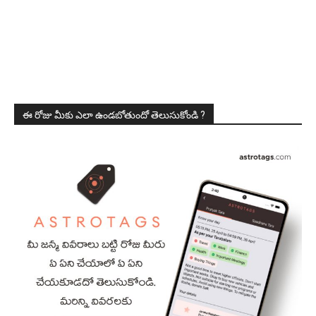
ఈ రోజు మీకు ఎలా ఉండబోతుందో తెలుసుకోండి ?