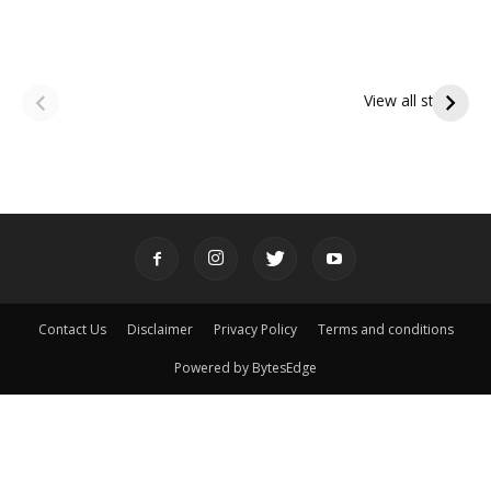
ఆషాఢ అమావాస్య:
ఆషాఢ పౌర్ణమి 2026:
పితృదేవతల ఆశీర్వాదం
ఇంద్రకీలాద్రి గిరి ప్రదక్షిణ
View all stories
పొందే పవిత్ర రోజు
Contact Us
Disclaimer
Privacy Policy
Terms and conditions
Powered by BytesEdge