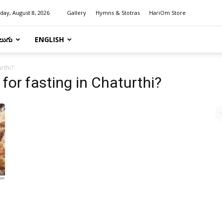
day, August 8, 2026
Gallery
Hymns & Stotras
HariOm Store
లుగు
ENGLISH
urthi?
 for fasting in Chaturthi?