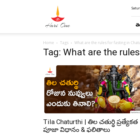
Hari
Satur
Ome
తె
Home
Tags
What are the rules for fasting in Chat
Tag: What are the rules
Tila Chaturthi | తిల చతుర్థి ప్రత్యేకత
పూజా విధానం & ఫలితాలు