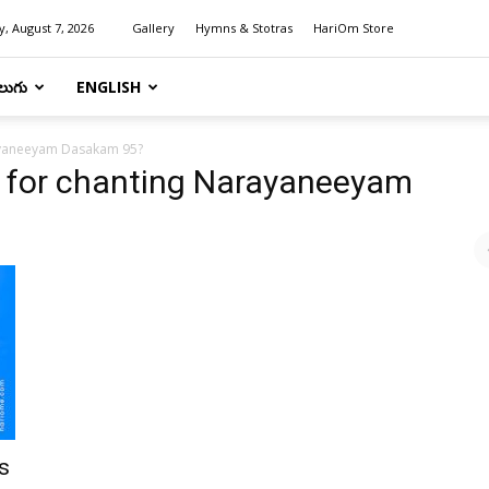
y, August 7, 2026
Gallery
Hymns & Stotras
HariOm Store
లుగు
ENGLISH
rayaneeyam Dasakam 95?
s for chanting Narayaneeyam
s