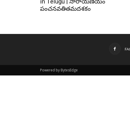
in Telugu | నారాయణీయం
పంచనవతితమదశకం
FA
Powered by BytesEdge