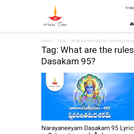
Hari
Frida
Ome
తె
Home
Tags
What are the rules for chanting Na
Tag: What are the rule
Dasakam 95?
Narayaneeyam Dasakam 95 Lyric