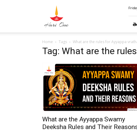
Hari
Frida
Ome
తె
Home
Tags
What are the rules for Ayyappa vrat
Tag: What are the rule
What are the Ayyappa Swamy
Deeksha Rules and Their Reason