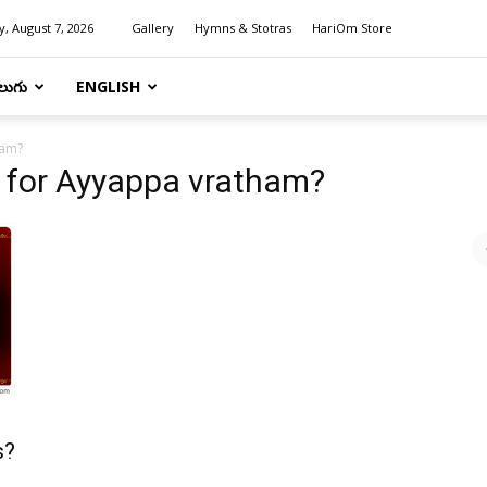
y, August 7, 2026
Gallery
Hymns & Stotras
HariOm Store
లుగు
ENGLISH
ham?
s for Ayyappa vratham?
s?