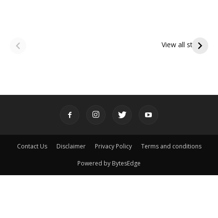
ఆషాఢ అమావాస్య:
ఆషాఢ పౌర్ణమి 2026:
పితృదేవతల ఆశీర్వాదం
ఇంద్రకీలాద్రి గిరి ప్రదక్షిణ
View all stories
పొందే పవిత్ర రోజు
Contact Us
Disclaimer
Privacy Policy
Terms and conditions
Powered by BytesEdge