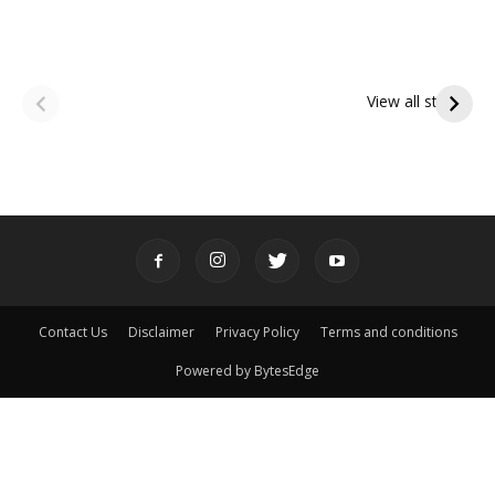
ఆషాఢ అమావాస్య:
ఆషాఢ పౌర్ణమి 2026:
పితృదేవతల ఆశీర్వాదం
ఇంద్రకీలాద్రి గిరి ప్రదక్షిణ
View all stories
పొందే పవిత్ర రోజు
Contact Us
Disclaimer
Privacy Policy
Terms and conditions
Powered by BytesEdge