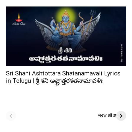
Sri Shani Ashtottara Shatanamavali Lyrics
in Telugu | శ్రీ శని అష్టోత్తరశతనామావళిః
ఆషాఢ పౌర్ణమి 2026:
Tholi Ekadashi
ఇంద్రకీలాద్రి గిరి ప్రదక్షిణ
Shubhakanshalu
View all stories
Tholi
రా
Ekadashi
క