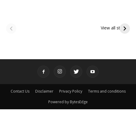
ఆషాఢ అమావాస్య:
ఆషాఢ పౌర్ణమి 2026:
పితృదేవతల ఆశీర్వాదం
ఇంద్రకీలాద్రి గిరి ప్రదక్షిణ
View all stories
పొందే పవిత్ర రోజు
Contact Us
Disclaimer
Privacy Policy
Terms and conditions
Powered by BytesEdge