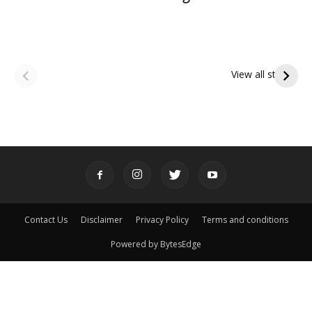
ఆషాఢ అమావాస్య:
ఆషాఢ పౌర్ణమి 2026:
పితృదేవతల ఆశీర్వాదం
ఇంద్రకీలాద్రి గిరి ప్రదక్షిణ
View all stories
పొందే పవిత్ర రోజు
Contact Us
Disclaimer
Privacy Policy
Terms and conditions
Powered by BytesEdge