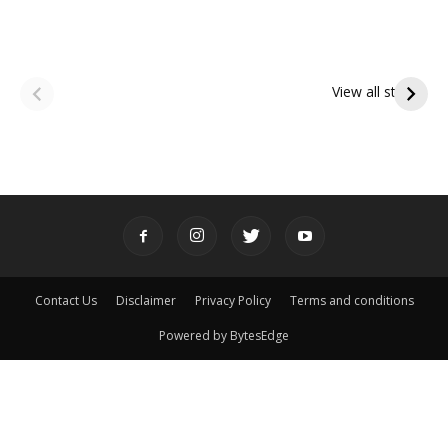
ఆషాఢ అమావాస్య:
ఆషాఢ పౌర్ణమి 2026:
పితృదేవతల ఆశీర్వాదం
ఇంద్రకీలాద్రి గిరి ప్రదక్షిణ
View all stories
పొందే పవిత్ర రోజు
Contact Us
Disclaimer
Privacy Policy
Terms and conditions
Powered by BytesEdge