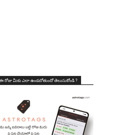
ఈ రోజు మీకు ఎలా ఉండబోతుందో తెలుసుకోండి ?