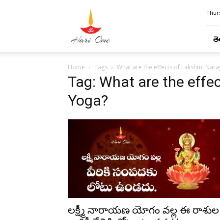
Hari
Thurs
Ome
తె
Home
Tags
What are the effects of Lakshmi Nar
Tag: What are the effe
Yoga?
లక్ష్మీ నారాయణ యోగం వల్ల ఈ రాశుల