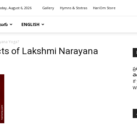
day, August 6, 2026
Gallery
Hymns & Stotras
HariOm Store
లుగు
ENGLISH
ayana Yoga?
cts of Lakshmi Narayana
ప్
తె
If
W