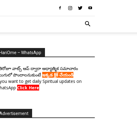
HariOme – WhatsApp
రతిరోజూ వాట్స్ ఆప్ ద్వారా ఆధ్యాత్మిక సమాచారం
లుగులో పొందాలనుకుంటే
ఇక్కడ క్లిక్ చేయండి
 you want to get daily Spiritual updates on
hatsApp
Click Here
Advertisement