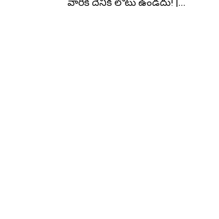
వారికీ దేనికి లోటు ఉండదు! |...