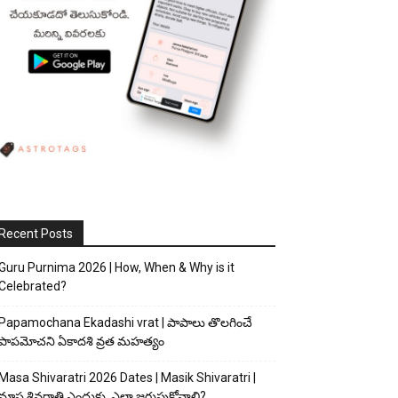
Recent Posts
Guru Purnima 2026 | How, When & Why is it
Celebrated?
Papamochana Ekadashi vrat | పాపాలు తొలగించే
పాపమోచని ఏకాదశి వ్రత మహత్యం
Masa Shivaratri 2026 Dates | Masik Shivaratri |
మాస శివరాత్రి ఎందుకు, ఎలా జరుపుకోవాలి?