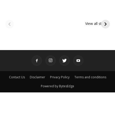
ఆషాఢ అమావాస్య:
ఆషాఢ పౌర్ణమి 2026:
పితృదేవతల ఆశీర్వాదం
ఇంద్రకీలాద్రి గిరి ప్రదక్షిణ
View all stories
పొందే పవిత్ర రోజు
Contact Us
Disclaimer
Privacy Policy
Terms and conditions
Powered by BytesEdge