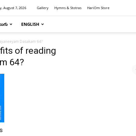
y, August 7, 2026
Gallery
Hymns & Stotras
HariOm Store
లుగు
ENGLISH
arayaneeyam Dasakam 64?
its of reading
m 64?
s