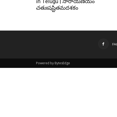
in Telugu | నారాయణీయం
చతుఃషష్టితమదశకం
FA
Powered by BytesEdge