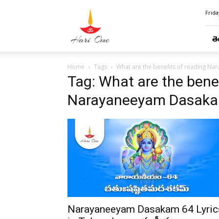
Hari
Frida
Ome
తె
Home
Tags
What are the benefits of reading N
Tag: What are the benef
Narayaneeyam Dasaka
Narayaneeyam Dasakam 64 Lyric