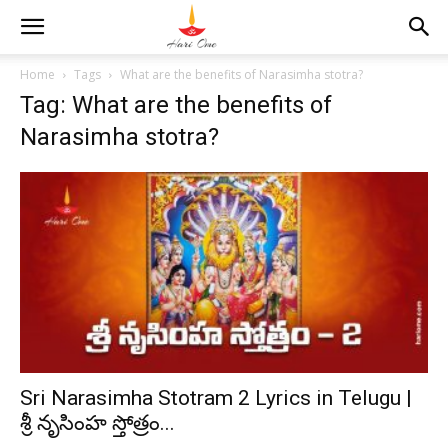
Home
Tags
What are the benefits of Narasimha stotra?
Tag: What are the benefits of
Narasimha stotra?
Sri Narasimha Stotram 2 Lyrics in Telugu |
శ్రీ నృసింహ స్తోత్రం...