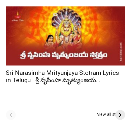
Sri Narasimha Mrityunjaya Stotram Lyrics
in Telugu | శ్రీ నృసింహ మృత్యుంజయ...
ఆషాఢ పౌర్ణమి 2026:
Tholi Ekadashi
ఇంద్రకీలాద్రి గిరి ప్రదక్షిణ
Shubhakanshalu
View all stories
Tholi
రా
Ekadashi
క