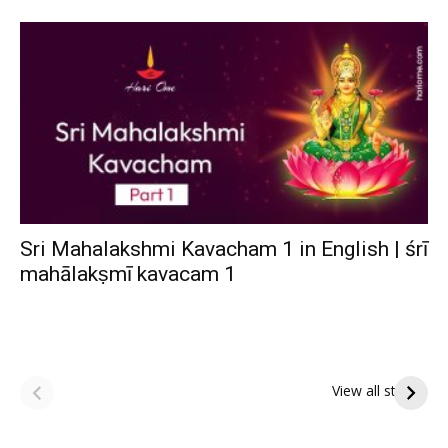
Sri Mahalakshmi Kavacham 1 in English | śrī
mahālakṣmī kavacam 1
ఆషాఢ పౌర్ణమి 2026:
Tholi Ekadashi
ఇంద్రకీలాద్రి గిరి ప్రదక్షిణ
Shubhakanshalu
View all stories
Tholi
రా
Ekadashi
క