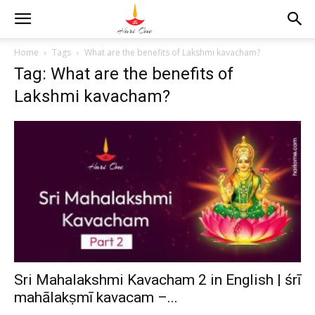
Home
Tags
What are the benefits of Lakshmi kavacham?
Tag: What are the benefits of
Lakshmi kavacham?
Sri Mahalakshmi Kavacham 2 in English | śrī
mahālakṣmī kavacam –...