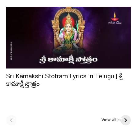
Sri Kamakshi Stotram Lyrics in Telugu | శ్రీ
కామాక్షీ స్తోత్రం
ఆషాఢ అమావాస్య:
ఆషాఢ పౌర్ణమి 2026:
పితృదేవతల ఆశీర్వాదం
ఇంద్రకీలాద్రి గిరి ప్రదక్షిణ
View all stories
పొందే పవిత్ర రోజు