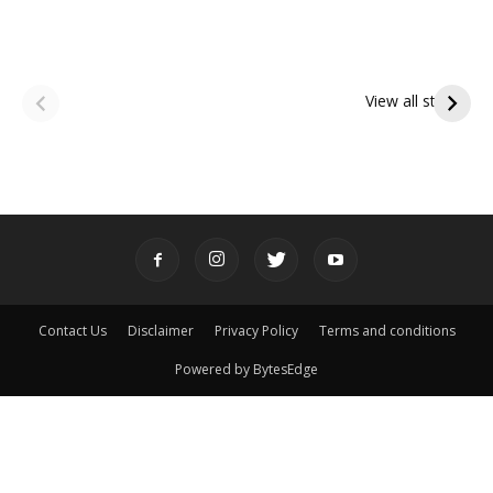
ఆషాఢ అమావాస్య:
ఆషాఢ పౌర్ణమి 2026:
పితృదేవతల ఆశీర్వాదం
ఇంద్రకీలాద్రి గిరి ప్రదక్షిణ
View all stories
పొందే పవిత్ర రోజు
Contact Us
Disclaimer
Privacy Policy
Terms and conditions
Powered by BytesEdge