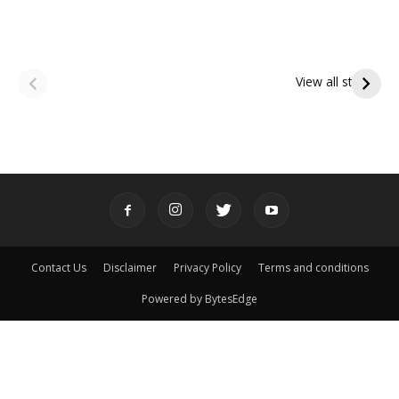
ఆషాఢ అమావాస్య:
ఆషాఢ పౌర్ణమి 2026:
పితృదేవతల ఆశీర్వాదం
ఇంద్రకీలాద్రి గిరి ప్రదక్షిణ
View all stories
పొందే పవిత్ర రోజు
Contact Us
Disclaimer
Privacy Policy
Terms and conditions
Powered by BytesEdge