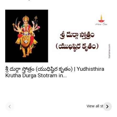
శ్రీ దుర్గా స్తోత్రం (యుధిష్ఠిర కృతం) | Yudhisthira
Krutha Durga Stotram in...
ఆషాఢ పౌర్ణమి 2026:
Tholi Ekadashi
ఇంద్రకీలాద్రి గిరి ప్రదక్షిణ
Shubhakanshalu
View all stories
Tholi
రా