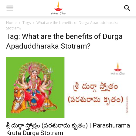
Home
Tags
What are the benefits of Durga Apaduddharaka
Stotram?
Tag: What are the benefits of Durga
Apaduddharaka Stotram?
శ్రీ దుర్గా స్తోత్రం (పరశురామ కృతం) | Parashurama
Kruta Durga Stotram