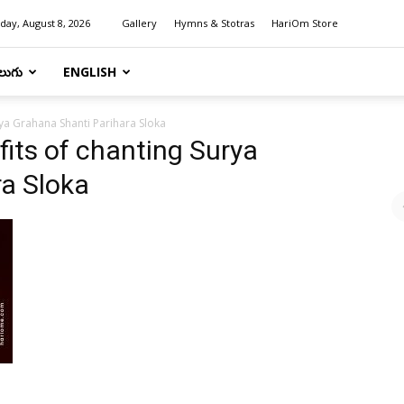
day, August 8, 2026
Gallery
Hymns & Stotras
HariOm Store
లుగు
ENGLISH
rya Grahana Shanti Parihara Sloka
fits of chanting Surya
ra Sloka