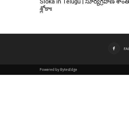
Sloka in Telugu | సూర్యగ్రహణ శాంత
శ్లోకాః
FA
Powered by BytesEdge