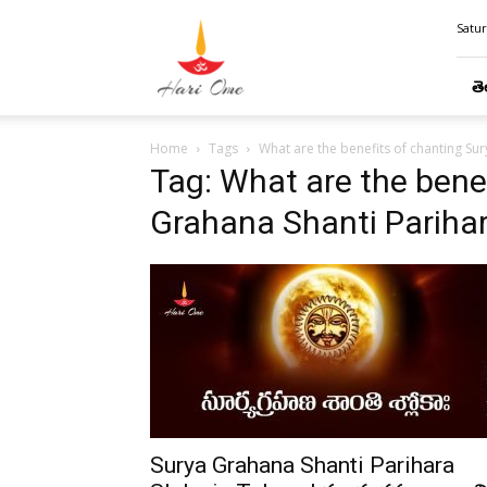
Hari
Satur
Ome
తె
Home
Tags
What are the benefits of chanting Su
Tag: What are the bene
Grahana Shanti Pariha
Surya Grahana Shanti Parihara