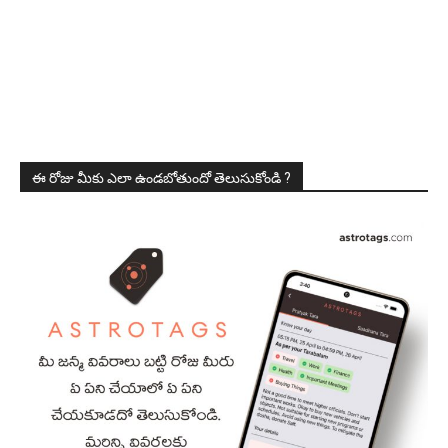
ఈ రోజు మీకు ఎలా ఉండబోతుందో తెలుసుకోండి ?