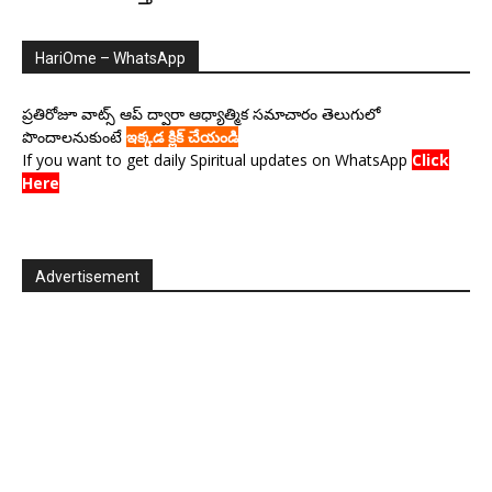
HariOme – WhatsApp
ప్రతిరోజూ వాట్స్ ఆప్ ద్వారా ఆధ్యాత్మిక సమాచారం తెలుగులో
పొందాలనుకుంటే
ఇక్కడ క్లిక్ చేయండి
If you want to get daily Spiritual updates on WhatsApp
Click
Here
Advertisement