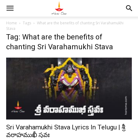
Home
Tags
What are the benefits of chanting Sri Varahamukhi
Stava
Tag: What are the benefits of
chanting Sri Varahamukhi Stava
Sri Varahamukhi Stava Lyrics In Telugu | శ్రీ
వరాహముఖీ స్తవః