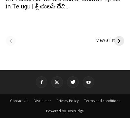
in Telugu | శ్రీ తులసీ దేవి...
ఆషాఢ అమావాస్య:
ఆషాఢ పౌర్ణమి 2026:
పితృదేవతల ఆశీర్వాదం
ఇంద్రకీలాద్రి గిరి ప్రదక్షిణ
View all stories
పొందే పవిత్ర రోజు
Contact Us
Disclaimer
Privacy Policy
Terms and conditions
Powered by BytesEdge