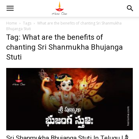
Home
Tags
What are the benefits of chanting Sri Shanmukha
Bhujanga Stuti
Tag: What are the benefits of
chanting Sri Shanmukha Bhujanga
Stuti
Sri Shanmukha Bhujanga Stuti In Telugu | శ్రీ