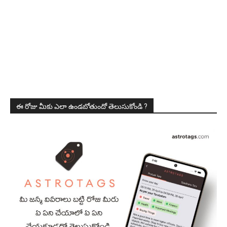
ఈ రోజు మీకు ఎలా ఉండబోతుందో తెలుసుకోండి ?