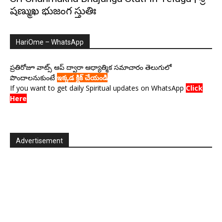
షణ్ముఖ భుజంగ స్తుతిః
HariOme – WhatsApp
ప్రతిరోజూ వాట్స్ ఆప్ ద్వారా ఆధ్యాత్మిక సమాచారం తెలుగులో
పొందాలనుకుంటే
ఇక్కడ క్లిక్ చేయండి
If you want to get daily Spiritual updates on WhatsApp
Click
Here
Advertisement