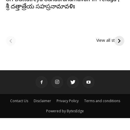
శ్రీ దత్తాత్రేయ సహస్రనామావళిః
ఆషాఢ అమావాస్య:
ఆషాఢ పౌర్ణమి 2026:
పితృదేవతల ఆశీర్వాదం
ఇంద్రకీలాద్రి గిరి ప్రదక్షిణ
View all stories
పొందే పవిత్ర రోజు
Contact Us
Disclaimer
Privacy Policy
Terms and conditions
Powered by BytesEdge