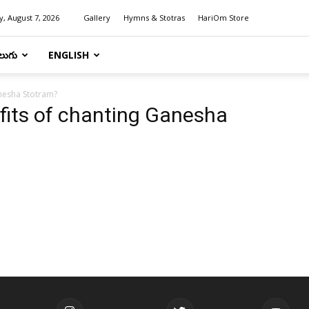
y, August 7, 2026
Gallery
Hymns & Stotras
HariOm Store
లుగు
ENGLISH
anesha Stotram?
fits of chanting Ganesha