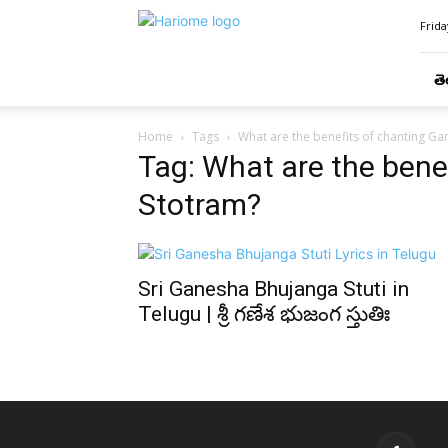
Hari
Frida
Ome
తె
Home
Tags
What are the benefits of chanting G
Tag: What are the bene
Stotram?
Sri Ganesha Bhujanga Stuti in
Telugu | శ్రీ గణేశ భుజంగ స్తుతిః