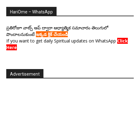
HariOme – WhatsApp
ప్రతిరోజూ వాట్స్ ఆప్ ద్వారా ఆధ్యాత్మిక సమాచారం తెలుగులో
పొందాలనుకుంటే
ఇక్కడ క్లిక్ చేయండి
If you want to get daily Spiritual updates on WhatsApp
Click
Here
Advertisement