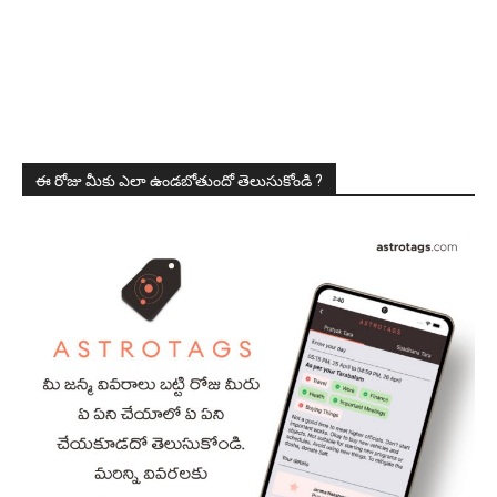
ఈ రోజు మీకు ఎలా ఉండబోతుందో తెలుసుకోండి ?